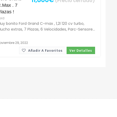
(Precio cerrado)
.Max . 7
lazas !
ord
uy bonito Ford Grand C-max , 1,2l 120 cv turbo,
ucho extras, 7 Plazas, 6 Velocidades, Parc-Sensore...
oviembre 29, 2022
Añadir A Favoritos
Ver Detalles