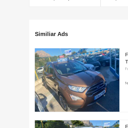
Similiar Ads
F
f
F