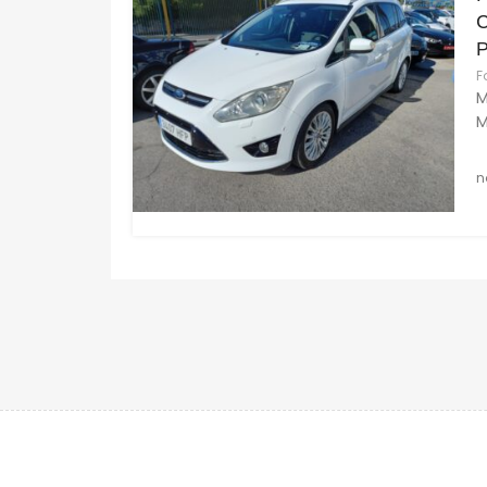
C
P
F
M
M
n