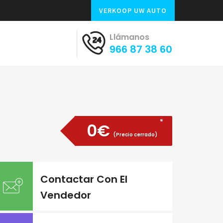
VERKOOP UW AUTO
Llámanos
966 87 38 60
0€
(Precio cerrado)
Contactar Con El
Vendedor