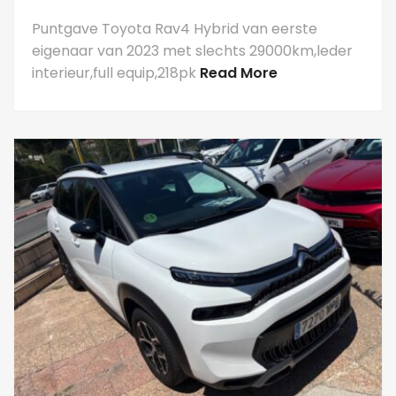
Puntgave Toyota Rav4 Hybrid van eerste
eigenaar van 2023 met slechts 29000km,leder
interieur,full equip,218pk
Read More