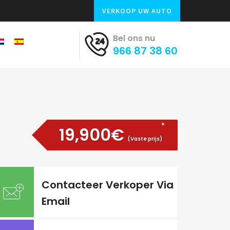
VERKOOP UW AUTO
Bel ons nu
966 87 38 60
19,900€
(Vaste prijs)
Contacteer Verkoper Via
Email