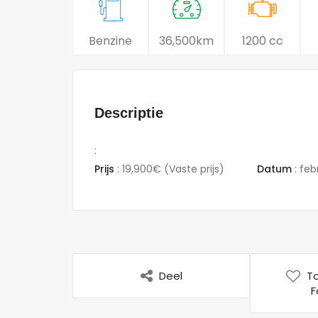
Benzine
36,500km
1200 cc
Descriptie
:
Prijs
:
19,900€
(Vaste prijs)
Datum
:
febr
Deel
T
F